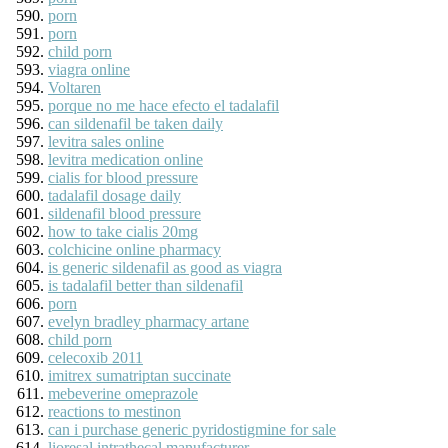
porn
porn
child porn
viagra online
Voltaren
porque no me hace efecto el tadalafil
can sildenafil be taken daily
levitra sales online
levitra medication online
cialis for blood pressure
tadalafil dosage daily
sildenafil blood pressure
how to take cialis 20mg
colchicine online pharmacy
is generic sildenafil as good as viagra
is tadalafil better than sildenafil
porn
evelyn bradley pharmacy artane
child porn
celecoxib 2011
imitrex sumatriptan succinate
mebeverine omeprazole
reactions to mestinon
can i purchase generic pyridostigmine for sale
lioresal intrathecal manufacturer