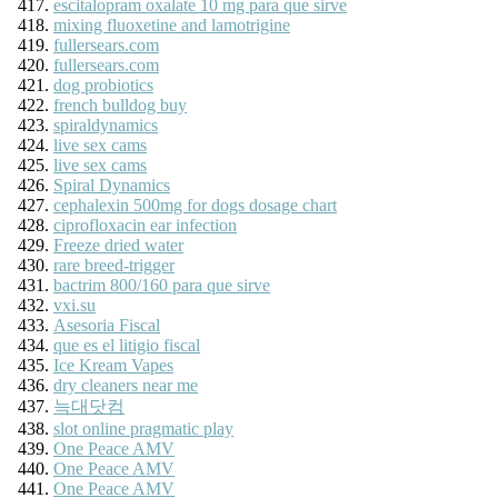
escitalopram oxalate 10 mg para que sirve
mixing fluoxetine and lamotrigine
fullersears.com
fullersears.com
dog probiotics
french bulldog buy
spiraldynamics
live sex cams
live sex cams
Spiral Dynamics
cephalexin 500mg for dogs dosage chart
ciprofloxacin ear infection
Freeze dried water
rare breed-trigger
bactrim 800/160 para que sirve
vxi.su
Asesoria Fiscal
que es el litigio fiscal
Ice Kream Vapes
dry cleaners near me
늑대닷컴
slot online pragmatic play
One Peace AMV
One Peace AMV
One Peace AMV