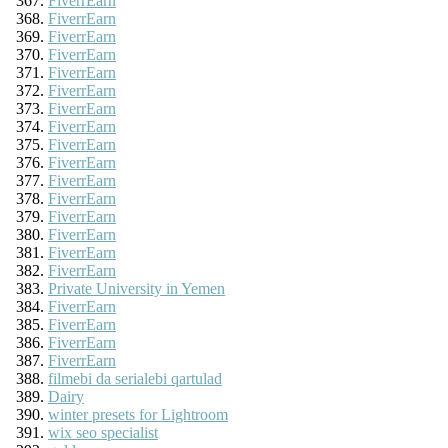
FiverrEarn
FiverrEarn
FiverrEarn
FiverrEarn
FiverrEarn
FiverrEarn
FiverrEarn
FiverrEarn
FiverrEarn
FiverrEarn
FiverrEarn
FiverrEarn
FiverrEarn
FiverrEarn
FiverrEarn
FiverrEarn
Private University in Yemen
FiverrEarn
FiverrEarn
FiverrEarn
FiverrEarn
filmebi da serialebi qartulad
Dairy
winter presets for Lightroom
wix seo specialist