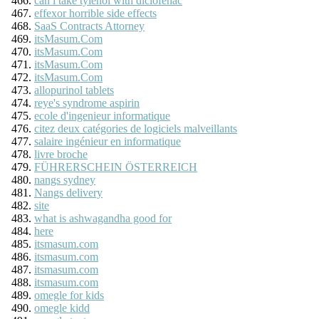
can i take tylenol with diclofenac
effexor horrible side effects
SaaS Contracts Attorney
itsMasum.Com
itsMasum.Com
itsMasum.Com
itsMasum.Com
allopurinol tablets
reye's syndrome aspirin
ecole d'ingenieur informatique
citez deux catégories de logiciels malveillants
salaire ingénieur en informatique
livre broche
FÜHRERSCHEIN ÖSTERREICH
nangs sydney
Nangs delivery
site
what is ashwagandha good for
here
itsmasum.com
itsmasum.com
itsmasum.com
itsmasum.com
omegle for kids
omegle kidd