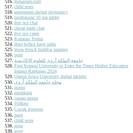
itsmasum.com
child porn
augmentin during pregnancy
prednisone 10 mg tablet
free sex chat
cheap nude chat
live sex cams
Kampus Tertua
does keflex have sulfa
texas french bulldog puppies
porn
جامعة الملكة أروى للعلوم الاكاديمية
First Yemeni University to Enter the Times Higher Education
Impact Rankings 2024
Queen Arwa University digital identity
مجلة جامعة الملكة أروى
porno
meritking
casino porna
918kiss
Cocuk pornosu
porn
child porn
porn
porn