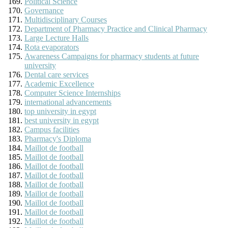
Political Science
Governance
Multidisciplinary Courses
Department of Pharmacy Practice and Clinical Pharmacy
Large Lecture Halls
Rota evaporators
Awareness Campaigns for pharmacy students at future
university
Dental care services
Academic Excellence
Computer Science Internships
international advancements
top university in egypt
best university in egypt
Campus facilities
Pharmacy's Diploma
Maillot de football
Maillot de football
Maillot de football
Maillot de football
Maillot de football
Maillot de football
Maillot de football
Maillot de football
Maillot de football