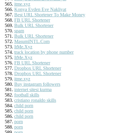
itme.xyz
Konya Evden Eve Nakliyat
Best URL Shortener To Make Money
FB URL Shortener
Bulk URL Shortener
spam
Bulk URL Shortener
MasumINTL.Com
ItMe.Xyz
track location by phone number
ItMe.Xyz
FB URL Shortener
Dropbox URL Shortener
Dropbox URL Shortener
itme.xyz
Buy instagram followers
internet sitesi kurma
football skills
cristiano ronaldo skills
child porn
child porn
child porn
porn
porn
porn