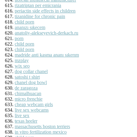
rizatriptan per emicrania
periactin side effects in children
tizanidine for chronic pain
child porn
ananızı sıkecem
anatoliy-alekseyevich-derkach.ru
porn
child porn
child porn
madride anti kasma ananı sıkerım
mzplay
wix seo
dog collar chanel
satoshi t shirt
chanel dog bowl
de zaragoza
chimalhuacan
micro frenchie
cheap webcam girls
live sex webcams
live sex
texas heeler
massachusetts boston terriers
in vitro fertilization mexico