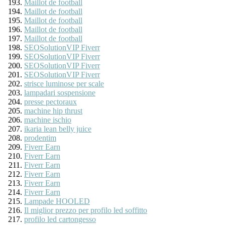
Maillot de football
Maillot de football
Maillot de football
Maillot de football
Maillot de football
SEOSolutionVIP Fiverr
SEOSolutionVIP Fiverr
SEOSolutionVIP Fiverr
SEOSolutionVIP Fiverr
strisce luminose per scale
lampadari sospensione
presse pectoraux
machine hip thrust
machine ischio
ikaria lean belly juice
prodentim
Fiverr Earn
Fiverr Earn
Fiverr Earn
Fiverr Earn
Fiverr Earn
Fiverr Earn
Lampade HOOLED
Il miglior prezzo per profilo led soffitto
profilo led cartongesso