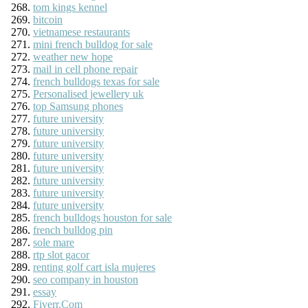
tom kings kennel
bitcoin
vietnamese restaurants
mini french bulldog for sale
weather new hope
mail in cell phone repair
french bulldogs texas for sale
Personalised jewellery uk
top Samsung phones
future university
future university
future university
future university
future university
future university
future university
future university
french bulldogs houston for sale
french bulldog pin
sole mare
rtp slot gacor
renting golf cart isla mujeres
seo company in houston
essay
Fiverr.Com