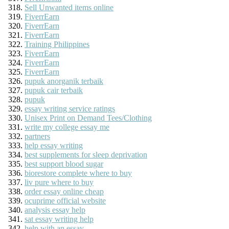
Sell Unwanted items online
FiverrEarn
FiverrEarn
FiverrEarn
Training Philippines
FiverrEarn
FiverrEarn
FiverrEarn
pupuk anorganik terbaik
pupuk cair terbaik
pupuk
essay writing service ratings
Unisex Print on Demand Tees/Clothing
write my college essay me
partners
help essay writing
best supplements for sleep deprivation
best support blood sugar
biorestore complete where to buy
liv pure where to buy
order essay online cheap
ocuprime official website
analysis essay help
sat essay writing help
help with an essay