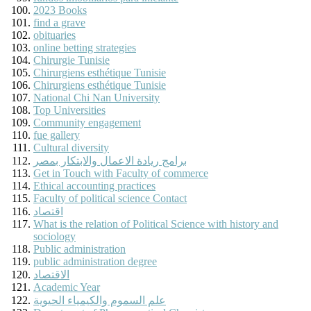
2023 Books
find a grave
obituaries
online betting strategies
Chirurgie Tunisie
Chirurgiens esthétique Tunisie
Chirurgiens esthétique Tunisie
National Chi Nan University
Top Universities
Community engagement
fue gallery
Cultural diversity
برامج ريادة الاعمال والابتكار بمصر
Get in Touch with Faculty of commerce
Ethical accounting practices
Faculty of political science Contact
اقتصاد
What is the relation of Political Science with history and
sociology
Public administration
public administration degree
الاقتصاد
Academic Year
علم السموم والكيمياء الحيوية