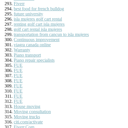
Fiverr
best food for french bulldog
future university
isla mujeres golf cart rental
renting golf cart isla mujeres
golf cart rental isla mujeres
transportation from cancun to isla mujeres
Continuous improvement
viagra canada online
Warranty
Piano transport
Piano repair specialists
FUE
FUE
FUE
FUE
FUE
FUE
FUE
FUE
House moving
Moving consultation
Moving trucks
citi.com/activate
Fiverr.Com