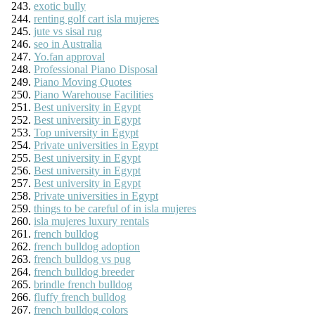
exotic bully
renting golf cart isla mujeres
jute vs sisal rug
seo in Australia
Yo.fan approval
Professional Piano Disposal
Piano Moving Quotes
Piano Warehouse Facilities
Best university in Egypt
Best university in Egypt
Top university in Egypt
Private universities in Egypt
Best university in Egypt
Best university in Egypt
Best university in Egypt
Private universities in Egypt
things to be careful of in isla mujeres
isla mujeres luxury rentals
french bulldog
french bulldog adoption
french bulldog vs pug
french bulldog breeder
brindle french bulldog
fluffy french bulldog
french bulldog colors