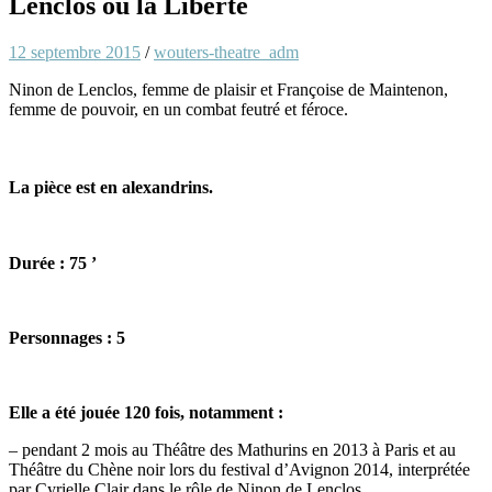
Lenclos ou la Liberté
12 septembre 2015
/
wouters-theatre_adm
Ninon de Lenclos, femme de plaisir et Françoise de Maintenon,
femme de pouvoir, en un combat feutré et féroce.
La pièce est en alexandrins.
Durée : 75 ’
Personnages : 5
Elle a été jouée 120 fois, notamment :
– pendant 2 mois au Théâtre des Mathurins en 2013 à Paris et au
Théâtre du Chène noir lors du festival d’Avignon 2014, interprétée
par Cyrielle Clair dans le rôle de Ninon de Lenclos