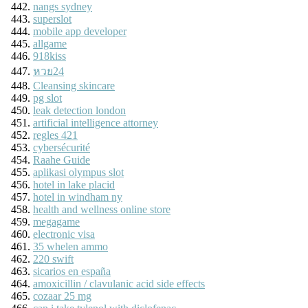
nangs sydney
superslot
mobile app developer
allgame
918kiss
หวย24
Cleansing skincare
pg slot
leak detection london
artificial intelligence attorney
regles 421
cybersécurité
Raahe Guide
aplikasi olympus slot
hotel in lake placid
hotel in windham ny
health and wellness online store
megagame
electronic visa
35 whelen ammo
220 swift
sicarios en españa
amoxicillin / clavulanic acid side effects
cozaar 25 mg