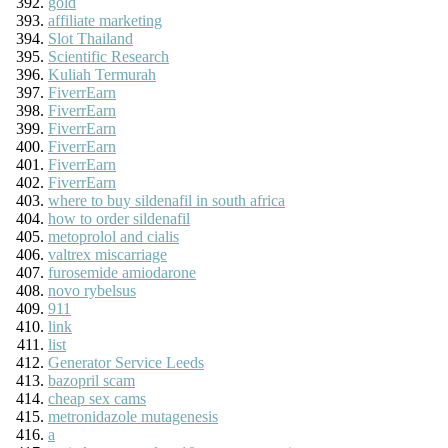
gold
affiliate marketing
Slot Thailand
Scientific Research
Kuliah Termurah
FiverrEarn
FiverrEarn
FiverrEarn
FiverrEarn
FiverrEarn
FiverrEarn
where to buy sildenafil in south africa
how to order sildenafil
metoprolol and cialis
valtrex miscarriage
furosemide amiodarone
novo rybelsus
911
link
list
Generator Service Leeds
bazopril scam
cheap sex cams
metronidazole mutagenesis
a