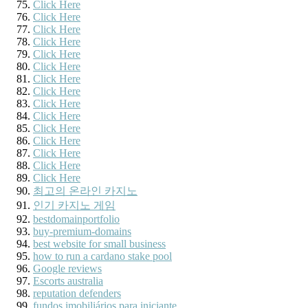
Click Here
Click Here
Click Here
Click Here
Click Here
Click Here
Click Here
Click Here
Click Here
Click Here
Click Here
Click Here
Click Here
Click Here
Click Here
최고의 온라인 카지노
인기 카지노 게임
bestdomainportfolio
buy-premium-domains
best website for small business
how to run a cardano stake pool
Google reviews
Escorts australia
reputation defenders
fundos imobiliários para iniciante