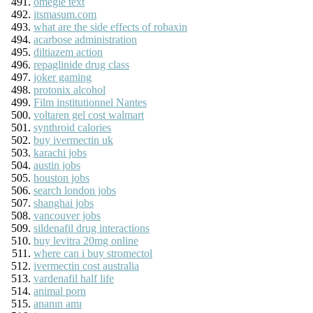
omegle text
itsmasum.com
what are the side effects of robaxin
acarbose administration
diltiazem action
repaglinide drug class
joker gaming
protonix alcohol
Film institutionnel Nantes
voltaren gel cost walmart
synthroid calories
buy ivermectin uk
karachi jobs
austin jobs
houston jobs
search london jobs
shanghai jobs
vancouver jobs
sildenafil drug interactions
buy levitra 20mg online
where can i buy stromectol
ivermectin cost australia
vardenafil half life
animal porn
ananın amı